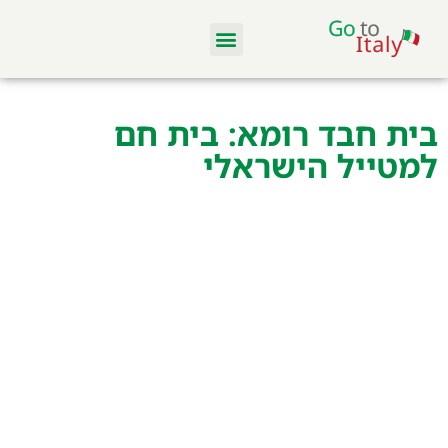
מלונות ודירות
סקי באיטליה
מסעדות וקולינריה
טיסות והשכרת רכב
בית חבד רומא: בית חם
למטייל הישראלי