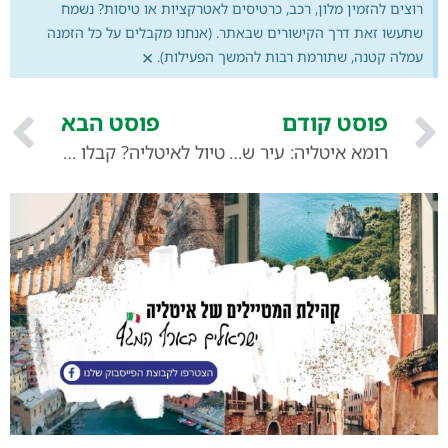
רוצים להזמין מלון, רכב, כרטיסים לאטרקציות או טיסות? נשמח
שתעשו זאת דרך הקישורים שבאתר. (אנחנו מקבלים על כל הזמנה
×
עמלה קטנה, שתורמת רבות להמשך הפעילות).
פוסט קודם
פוסט הבא
רומא איטליה: עיר של היסטוריה, תרבות ואוכל משובח
טיול לאיטליה? קבלו 5% הנחה על כרטיסים לאטרקציות עם Tiqets!