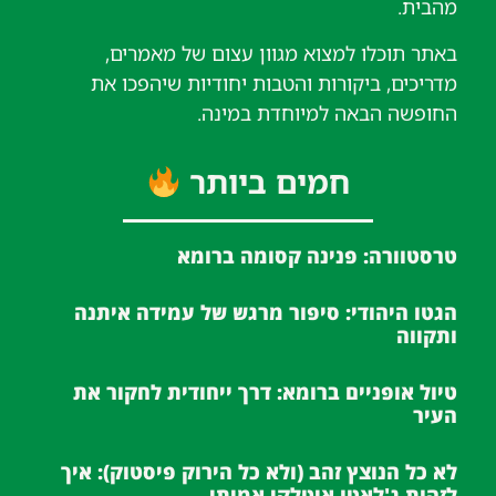
מהבית.
באתר תוכלו למצוא מגוון עצום של מאמרים,
מדריכים, ביקורות והטבות יחודיות שיהפכו את
החופשה הבאה למיוחדת במינה.
חמים ביותר
טרסטוורה: פנינה קסומה ברומא
הגטו היהודי: סיפור מרגש של עמידה איתנה
ותקווה
טיול אופניים ברומא: דרך ייחודית לחקור את
העיר
לא כל הנוצץ זהב (ולא כל הירוק פיסטוק): איך
לזהות ג'לאטו איטלקי אמיתי