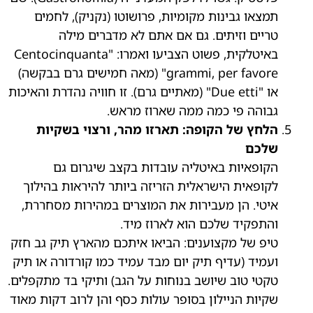
תמצאו גבינות מקומיות, פרושוטו (נקניק), לחמים
טריים וזיתים. גם אם אתם לא מדברים מילה
באיטלקית, פשוט הצביעו ואמרו: "Centocinquanta
grammi, per favore" (מאה חמישים גרם בבקשה)
או "Due etti" (מאתיים גרם). זו חוויה נהדרת והאיכות
גבוהה פי כמה ממה שארוז מראש.
הלחץ של הקופה: תארזו מהר, ורצוי בשקיות
שלכם
הקופאיות באיטליה עובדות בקצב שיגרום גם
לקופאית הישראלית הזריזה ביותר להיראות בהילוך
איטי. הן מעבירות את המוצרים במהירות מסחררת,
והתפקיד שלכם הוא לארוז מיד.
טיפ של מקצוענים: הביאו איתכם מהארץ תיק גב חזק
ועמיד (עדיף תיק יום מבד עמיד כמו קורדורה או תיק
טקטי טוב שיושב בנוחות על הגב) ותיקי בד מתקפלים.
שקיות הניילון בסופר עולות כסף והן לרוב דקות מאוד