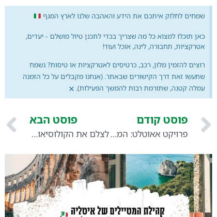
שמחים לחלוק איתכם את הידע והאהבה שלנו לארץ המגף
כאן תוכלו למצוא כל מה שצריך בכדי לתכנן טיול מושלם - יעדים,
אטרקציות, תחבורה, לינה, אוכל ועוד!
רוצים להזמין מלון, רכב, כרטיסים לאטרקציות או טיסות? נשמח
שתעשו זאת דרך הקישורים שבאתר. (אנחנו מקבלים על כל הזמנה
×
עמלה קטנה, שתורמת רבות להמשך הפעילות).
פוסט קודם
פוסט הבא
פרויקט אאוטלט: המדריך לישראלי שבא לעשות שופינג יוקרה באיטליה (בלי לצאת פראייר)
לצלם את הקולוסיאום מלמעלה? המדריך להטסת רחפנים באיטליה