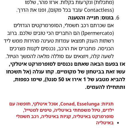
(מתכלות) ונקרעות בקלות. ארזו מהר, שלמו
(Contactless עובד בכל מקום), ופנו את הדרך.
בונוס: חנייה והטענה
אם שכרתם רכב חשמלי, הסופרמרקטים הגדולים
(Ipermercato) הם החברים הכי טובים שלכם. ברוב
רשתות הענק תמצאו עמדות טעינה מהירות ממש ליד
הכניסה. מחברים את הרכב, נכנסים לקנות מצרכים
לשעה קלה, ויוצאים עם סוללה מלאה להמשך הטיול.
אז בפעם הבאה שאתם נכנסים לסופרמרקט איטלקי,
עשו זאת בביטחון של מקומיים. קחו עגלה (אל תשכחו
להביא מטבע של 1 אירו או 50 סנט!), שימו כפפות,
ותתחילו להעמיס.
תגיות:
Esselunga
,
Conad
,
אוכל איטלקי
,
חופשה עם
ילדים
,
טיול משפחתי באיטליה
,
טיפים למטייל
,
סופרמרקט באיטליה
,
קניות באיטליה
,
רכב חשמלי
באיטליה