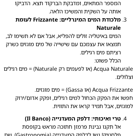
המספר המתאים, ומדבקת הברקוד תצא. הדביקו
אותה על השקית והמשיכו הלאה.
מלכודת המים המינרליים: Frizzante לעומת
Naturale
המים באיטליה זולים להפליא, אבל אם לא תשימו לב,
תמצאו את עצמכם עם שישייה של מים מוגזים כשרק
רציתם מים רגילים.
הכלל פשוט:
Acqua Naturale (או לפעמים רק Naturale) = מים רגילים
וצלולים.
Acqua Frizzante (או Gassa) = מים מוגזים.
חפשו את הפקק הכחול למים רגילים, ופקק אדום/ירוק
למוגזים, אבל תמיד קראו את התווית.
טרי ואיכותי: דלפק המעדנייה (Il Banco)
אל תקנו גבינת פרמזן חתוכה מראש בקופסת
פלסטיק! גשו לדלפק המעדנייה (Gastronomia). שם