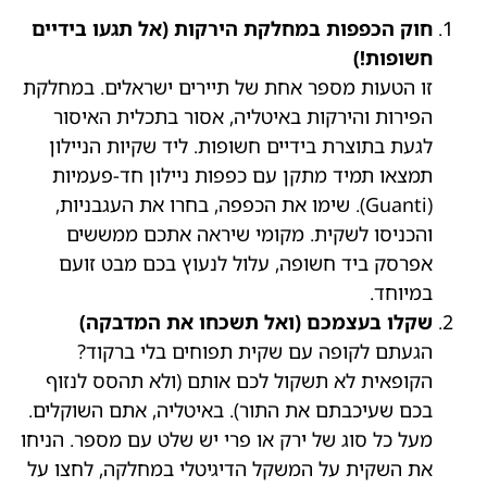
חוק הכפפות במחלקת הירקות (אל תגעו בידיים
חשופות!)
זו הטעות מספר אחת של תיירים ישראלים. במחלקת
הפירות והירקות באיטליה, אסור בתכלית האיסור
לגעת בתוצרת בידיים חשופות. ליד שקיות הניילון
תמצאו תמיד מתקן עם כפפות ניילון חד-פעמיות
(Guanti). שימו את הכפפה, בחרו את העגבניות,
והכניסו לשקית. מקומי שיראה אתכם ממששים
אפרסק ביד חשופה, עלול לנעוץ בכם מבט זועם
במיוחד.
שקלו בעצמכם (ואל תשכחו את המדבקה)
הגעתם לקופה עם שקית תפוחים בלי ברקוד?
הקופאית לא תשקול לכם אותם (ולא תהסס לנזוף
בכם שעיכבתם את התור). באיטליה, אתם השוקלים.
מעל כל סוג של ירק או פרי יש שלט עם מספר. הניחו
את השקית על המשקל הדיגיטלי במחלקה, לחצו על