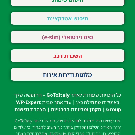
חיפוש אטרקציות
סים וירטואלי (e-sim)
השכרת רכב
מלונות ודירות אירוח
כל הזכויות שמורות לאתר
GoToItaly
– החופשה שלך
באיטליה מתחילה כאן | עוד אתר מבית
WP-Expert
Group
|
תקנון ומדיניות הפרטיות
|
הצהרת נגישות
אנו עושים ככל יכולתנו לוודא שהמידע המוצג באתר GoToItaly
יהיה המידע השלם והמדויק ביותר אך חשוב להבהיר, כי עלולים
להופיע בו, בתום לב, אי דיוקים או שגיאות. אין להנהלת האתר