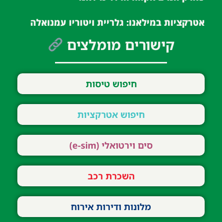
אטרקציות במילאנו: גלריית ויטוריו עמנואלה
קישורים מומלצים
חיפוש טיסות
חיפוש אטרקציות
סים וירטואלי (e-sim)
השכרת רכב
מלונות ודירות אירוח