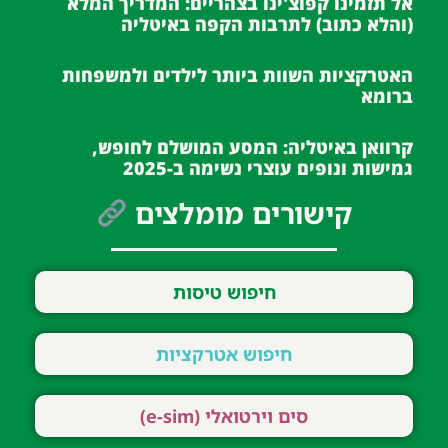
אל תזמינו קפוצ'ינו בצהריים: המדריך המלא
(והלא כתוב) לתרבות הקפה באיטליה
האטרקציות השוות ביותר לילדים ולמשפחות
ברומא
קרוואן באיטליה: המסע המושלם לחופש,
גמישות ונופים עוצרי נשימה ב-2025
קישורים מומלצים
חיפוש טיסות
חיפוש אטרקציות
סים וירטואלי (e-sim)