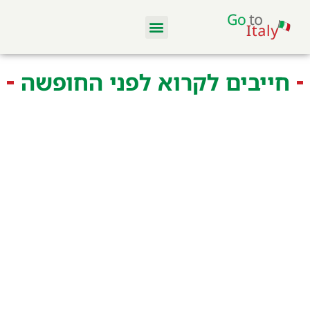
מלונות ודירות
סקי באיטליה
מסעדות וקולינריה
טיסות והשכרת רכב
חייבים לקרוא לפני החופשה