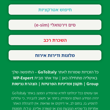
חיפוש אטרקציות
סים וירטואלי (e-sim)
השכרת רכב
מלונות ודירות אירוח
כל הזכויות שמורות לאתר
GoToItaly
– החופשה שלך
באיטליה מתחילה כאן | עוד אתר מבית
WP-Expert
Group
|
תקנון ומדיניות הפרטיות
|
הצהרת נגישות
אנו עושים ככל יכולתנו לוודא שהמידע המוצג באתר GoToItaly
יהיה המידע השלם והמדויק ביותר אך חשוב להבהיר, כי עלולים
להופיע בו, בתום לב, אי דיוקים או שגיאות. אין להנהלת האתר
אחריות כל שהיא הנובעת מהן או קשורה אליהן. ט.ל.ח. תמונות