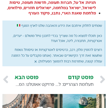
תגיות:
אל על
,
חברות תעופה
,
חדשות תעופה
,
טיסות
לישראל
,
ישראל במלחמה
,
ישראלים חוזרים
,
מילואים
,
מלחמת שאגת הארי
,
נתבג
,
פיקוד העורף
שמחים לחלוק איתכם את הידע והאהבה שלנו לארץ המגף
כאן תוכלו למצוא כל מה שצריך בכדי לתכנן טיול מושלם - יעדים,
אטרקציות, תחבורה, לינה, אוכל ועוד!
רוצים להזמין מלון, רכב, כרטיסים לאטרקציות או טיסות? נשמח
שתעשו זאת דרך הקישורים שבאתר. (אנחנו מקבלים על כל הזמנה
×
עמלה קטנה, שתורמת רבות להמשך הפעילות).
פוסט קודם
פוסט הבא
תעלומת הצהריים: למה הכל סגור באיטליה (ואיך לא למצוא את עצמכם רעבים)
פרויקט אאוטלט: המדריך לישראלי שבא לעשות שופינג יוקרה באיטליה (בלי לצאת פראייר)