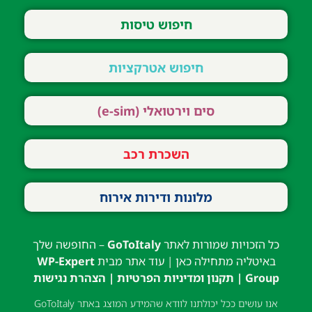
חיפוש טיסות
חיפוש אטרקציות
סים וירטואלי (e-sim)
השכרת רכב
מלונות ודירות אירוח
כל הזכויות שמורות לאתר
GoToItaly
– החופשה שלך
באיטליה מתחילה כאן | עוד אתר מבית
WP-Expert
Group
|
תקנון ומדיניות הפרטיות
|
הצהרת נגישות
אנו עושים ככל יכולתנו לוודא שהמידע המוצג באתר GoToItaly