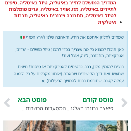
המדריך המושלם לתייר באיטליה
,
טיול באיטליה
,
טיפים
לתיירים באיטליה
,
מזג אוויר באיטליה
,
ערים מומלצות
לטיול באיטליה
,
תחבורה ציבורית באיטליה
,
תרבות
איטלקית
שמחים לחלוק איתכם את הידע והאהבה שלנו לארץ המגף
כאן תוכלו למצוא כל מה שצריך בכדי לתכנן טיול מושלם - יעדים,
אטרקציות, תחבורה, לינה, אוכל ועוד!
רוצים להזמין מלון, רכב, כרטיסים לאטרקציות או טיסות? נשמח
שתעשו זאת דרך הקישורים שבאתר. (אנחנו מקבלים על כל הזמנה
×
עמלה קטנה, שתורמת רבות להמשך הפעילות).
פוסט קודם
פוסט הבא
פיאצה נבונה: האלגנטיות והאומנות של רומא
המסעדות הכשרות הטובות ביותר ברומא