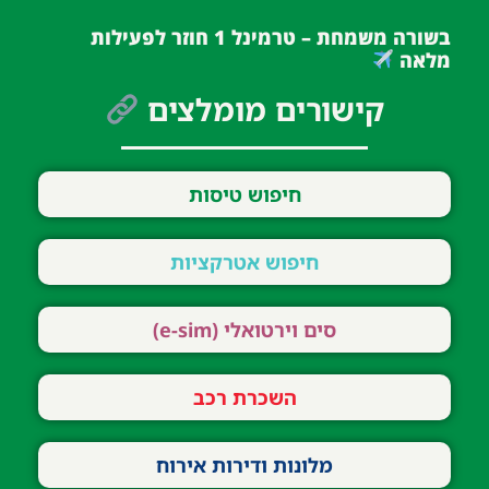
בשורה משמחת – טרמינל 1 חוזר לפעילות
מלאה
קישורים מומלצים
חיפוש טיסות
חיפוש אטרקציות
סים וירטואלי (e-sim)
השכרת רכב
מלונות ודירות אירוח