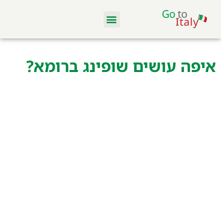
מלונות ודירות
סקי באיטליה
מסעדות וקולינריה
טיסות והשכרת רכב
איפה עושים שופינג ברומא?