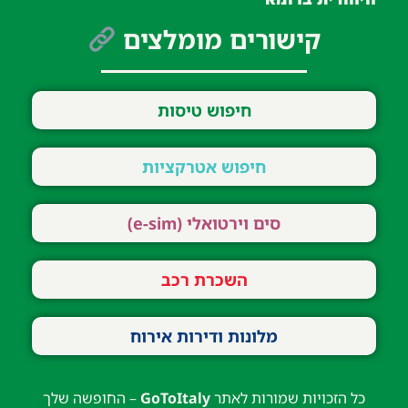
קישורים מומלצים
חיפוש טיסות
חיפוש אטרקציות
סים וירטואלי (e-sim)
השכרת רכב
מלונות ודירות אירוח
כל הזכויות שמורות לאתר
GoToItaly
– החופשה שלך