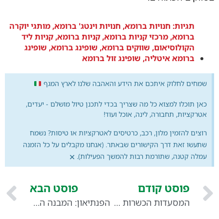
תגיות:
חנויות ברומא
,
חנויות וינטג' ברומא
,
מותגי יוקרה
ברומא
,
מרכזי קניות ברומא
,
קניות ברומא
,
קניות ליד
הקולוסיאום
,
שווקים ברומא
,
שופינג ברומא
,
שופינג
ברומא איטליה
,
שופינג זול ברומא
שמחים לחלוק איתכם את הידע והאהבה שלנו לארץ המגף
כאן תוכלו למצוא כל מה שצריך בכדי לתכנן טיול מושלם - יעדים,
אטרקציות, תחבורה, לינה, אוכל ועוד!
רוצים להזמין מלון, רכב, כרטיסים לאטרקציות או טיסות? נשמח
שתעשו זאת דרך הקישורים שבאתר. (אנחנו מקבלים על כל הזמנה
×
עמלה קטנה, שתורמת רבות להמשך הפעילות).
פוסט קודם
פוסט הבא
המסעדות הכשרות הטובות ביותר ברומא
הפנתיאון: המבנה ההיסטורי של רומא