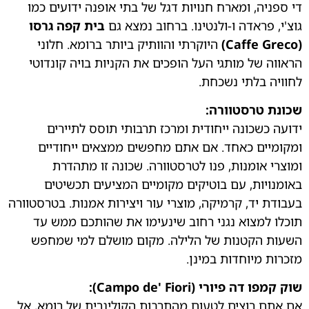
די ספניה, ומארח חנויות דגל של בתי אופנה ידועים כמו
גוצ'י, פראדה ו-ולנטינו. ברחוב נמצא גם
בית
קפה גרסו
(Caffe Greco)
היוקרתי והוותיק ביותר ברומא. חלוני
הראווה של מותגי העל הופכים את הקניות בויה קונדוטי
לחוויה בלתי נשכחת.
שכונת טרסטוורה:
ידועה כשכונה ייחודית ומרכז תרבותי תוסס לתיירים
ומקומיים כאחד. אם אתם מחפשים ממצאים ייחודיים
ומוצרי אומנות, פנו לטרסטוורה. שכונה זו מתהדרת
באומנויות, עם בוטיקים מקומיים המציעים תכשיטים
בעבודת יד, קרמיקה, מוצרי עור ויצירות אמנות. בטרסטוורה
תוכלו למצוא נגני רחוב שינעימו את שהותכם ממש עד
השעות הקטנות של הלילה. מקום מושלם למי שמחפש
מזכרות מיוחדות במינן.
שוק קמפו דה פיורי (Campo de' Fiori):
אם אתם רוצים לטעום מהתרבות הקולינרית של רומא, אל