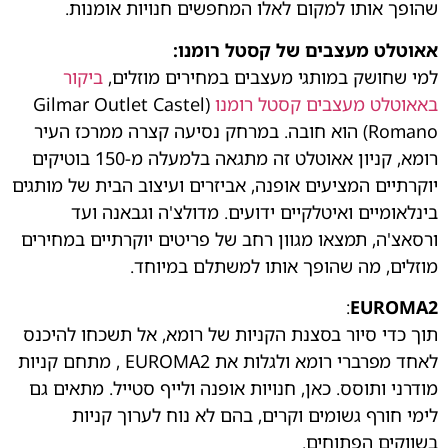
שהופך אותו למקום לאלו המחפשים חנויות אומנות.
אאוטלט מעצבים של קסטל רומנו:
למי שחושק במותגי מעצבים במחירים מוזלים,
ביקור
באאוטלט מעצבים קסטל רומנו
(Gilmar Outlet Castel
Romano) הוא חובה. במרחק נסיעה קצרה ממרכז העיר
רומא, קניון אאוטלט זה מתגאה בלמעלה מ-150 בוטיקים
יוקרתיים המציעים אופנה, אביזרים ועיצוב הבית של מותגים
בינלאומיים ואיטלקיים ידועים. מדולצ'ה וגבאנה ועד
ורסאצ'ה, תמצאו מגוון רחב של פריטים יוקרתיים במחירים
מוזלים, מה שהופך אותו למשתלם במיוחד.
:
EUROMA2
תוך כדי סיור בסצנת הקניות של רומא, אל תשכחו להיכנס
לאחד מפרברי רומא ולגלות את EUROMA2 , מתחם קניות
מודרני ותוסס. כאן, חנויות אופנה ולייף סטייל. מתאים גם
לימי חורף גשומים וקרים, בהם לא נוח לערוך קניות
בשווקים הפתוחים.