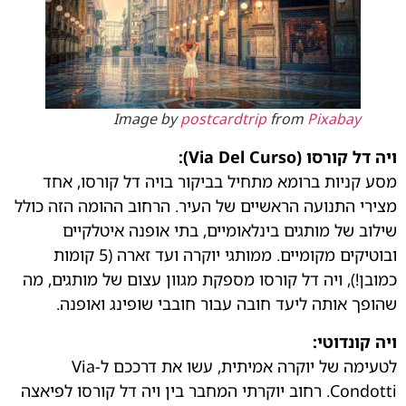
Image by
postcardtrip
from
Pixabay
ויה דל קורסו (Via Del Curso):
מסע קניות ברומא מתחיל בביקור בויה דל קורסו, אחד
מצירי התנועה הראשיים של העיר. הרחוב ההומה הזה כולל
שילוב של מותגים בינלאומיים, בתי אופנה איטלקיים
ובוטיקים מקומיים. ממותגי יוקרה ועד זארה (5 קומות
כמובן!), ויה דל קורסו מספקת מגוון עצום של מותגים, מה
שהופך אותה ליעד חובה עבור חובבי שופינג ואופנה.
ויה קונדוטי:
לטעימה של יוקרה אמיתית, עשו את דרככם ל-Via
Condotti. רחוב יוקרתי המחבר בין ויה דל קורסו לפיאצה