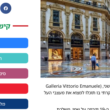
קיש
ח
סים ו
בלב מילאנו, בסמוך לדואומו ניצבת גלריית ויטוריו עמנואלה השני, (Galleria Vittorio Emanuele
יוקרתי בו תוכלו למצוא את מעצבי העל
מלו
הגלריה שנבנתה בתמיכת המלך ויטוריו עמנואלה השני במאה ה-19 וקרויה על שמו, משלבת