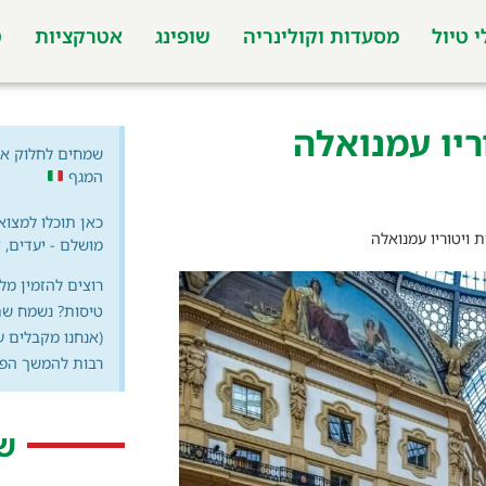
 טיול
מסעדות וקולינריה
שופינג
אטרקציות
ט
ריו עמנואלה
שמחים לחלוק אי
המגף
כאן תוכלו למצוא
ת ויטוריו עמנואלה
מושלם - יעדים, 
רוצים להזמין מל
טיסות? נשמח שת
(אנחנו מקבלים 
רבות להמשך הפע
ש