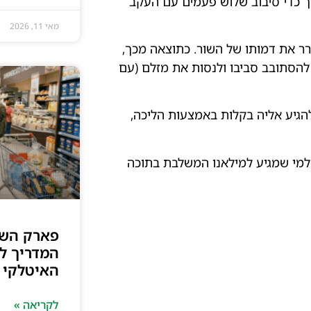
ך כדי סיבוב שלוש פעמים עם העקב
מאי 11, 2026
רר את דמותו של השור. כתוצאה מכך,
 להסתובב סביבו ולנסות את מזלם (עם
להגיע אליה בקלות באמצעות הליכה,
ה למי שמגיע למילאנו המשלבת בתוכה
פארק השע
המדריך ל
האיטלקי
לקריאה »