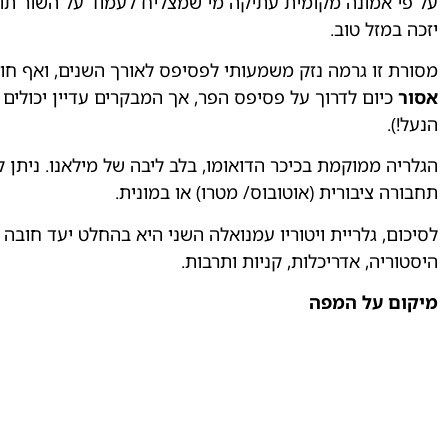
על פי אמונה מקומית עתיקה מי שמצליח לעמוד על השור תו
יזכה במזל טוב.
מסורת זו גרמה נזק משמעותי לפסיפס לאורך השנים, ואף חו
אסור
כיום לדרוך על פסיפס הפר, אך המבקרים עדיין יכולים
הנעל!).
הגלריה ממוקמת בכיכר הדואומו, בלב ליבה של מילאנו. ניתן 
תחבורה ציבורית (אוטובוס/ מטרו) או במונית.
לסיכום, גלריית ויטוריו עמנואלה השני היא בהחלט יעד חוב
היסטוריה, אדריכלות, קניות ותרבות.
מיקום על המפה