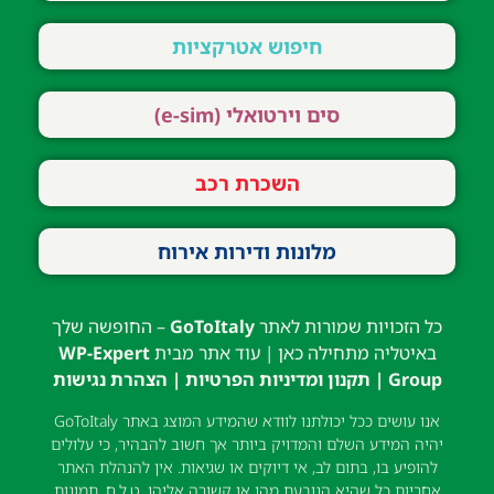
חיפוש אטרקציות
סים וירטואלי (e-sim)
השכרת רכב
מלונות ודירות אירוח
כל הזכויות שמורות לאתר
GoToItaly
– החופשה שלך
באיטליה מתחילה כאן | עוד אתר מבית
WP-Expert
Group
|
תקנון ומדיניות הפרטיות
|
הצהרת נגישות
אנו עושים ככל יכולתנו לוודא שהמידע המוצג באתר GoToItaly
יהיה המידע השלם והמדויק ביותר אך חשוב להבהיר, כי עלולים
להופיע בו, בתום לב, אי דיוקים או שגיאות. אין להנהלת האתר
אחריות כל שהיא הנובעת מהן או קשורה אליהן. ט.ל.ח. תמונות