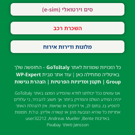
סים וירטואלי (e-sim)
השכרת רכב
מלונות ודירות אירוח
כל הזכויות שמורות לאתר
GoToItaly
– החופשה שלך
באיטליה מתחילה כאן | עוד אתר מבית
WP-Expert
Group
|
תקנון ומדיניות הפרטיות
|
הצהרת נגישות
אנו עושים ככל יכולתנו לוודא שהמידע המוצג באתר GoToItaly
יהיה המידע השלם והמדויק ביותר אך חשוב להבהיר, כי עלולים
להופיע בו, בתום לב, אי דיוקים או שגיאות. אין להנהלת האתר
אחריות כל שהיא הנובעת מהן או קשורה אליהן. ט.ל.ח. תמונות
באדיבות
Bente
,
Andreas Mueller
,
user32212
Jønsson
מאתר
Pixabay