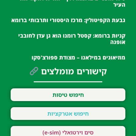
העיר
גבעת הקפיטולין: מרכז היסטורי ותרבותי ברומא
קניות ברומא: קסטל רומנו הוא גן עדן לחובבי
אופנה
מוזיאונים במילאנו – מצודת ספורצ'סקו
קישורים מומלצים
חיפוש טיסות
חיפוש אטרקציות
סים וירטואלי (e-sim)