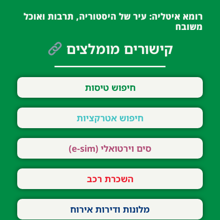
רומא איטליה: עיר של היסטוריה, תרבות ואוכל
משובח
קישורים מומלצים
חיפוש טיסות
חיפוש אטרקציות
סים וירטואלי (e-sim)
השכרת רכב
מלונות ודירות אירוח