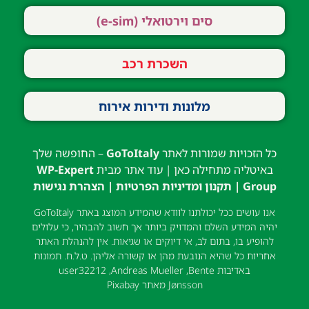
סים וירטואלי (e-sim)
השכרת רכב
מלונות ודירות אירוח
כל הזכויות שמורות לאתר
GoToItaly
– החופשה שלך
באיטליה מתחילה כאן | עוד אתר מבית
WP-Expert
Group
|
תקנון ומדיניות הפרטיות
|
הצהרת נגישות
אנו עושים ככל יכולתנו לוודא שהמידע המוצג באתר GoToItaly
יהיה המידע השלם והמדויק ביותר אך חשוב להבהיר, כי עלולים
להופיע בו, בתום לב, אי דיוקים או שגיאות. אין להנהלת האתר
אחריות כל שהיא הנובעת מהן או קשורה אליהן. ט.ל.ח. תמונות
באדיבות
Bente
,
Andreas Mueller
,
user32212
Jønsson
מאתר
Pixabay