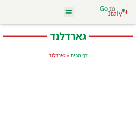
מלונות ודירות
סקי באיטליה
מסעדות וקולינריה
טיסות והשכרת רכב
גארדלנד
דף הבית
»
גארדלנד