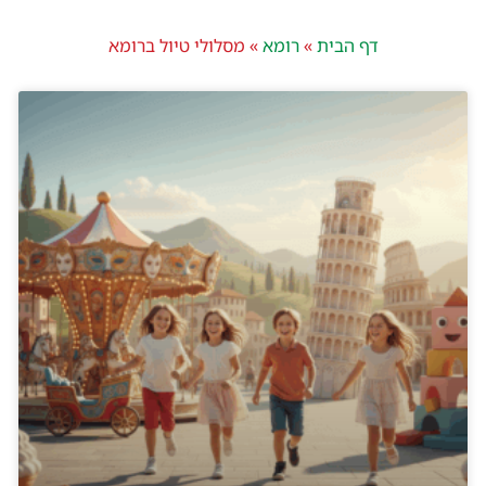
דף הבית
»
רומא
»
מסלולי טיול ברומא