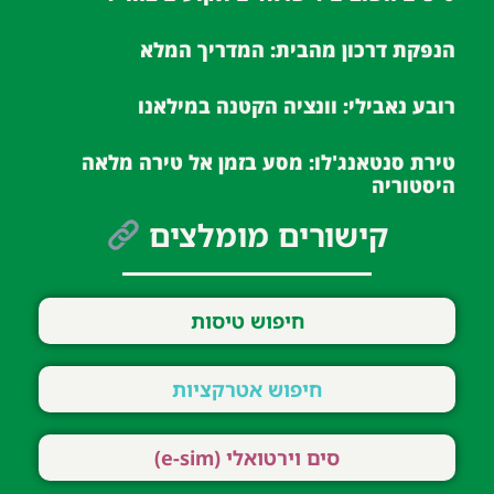
הנפקת דרכון מהבית: המדריך המלא
רובע נאבילי: וונציה הקטנה במילאנו
טירת סנטאנג'לו: מסע בזמן אל טירה מלאה
היסטוריה
קישורים מומלצים
חיפוש טיסות
חיפוש אטרקציות
סים וירטואלי (e-sim)